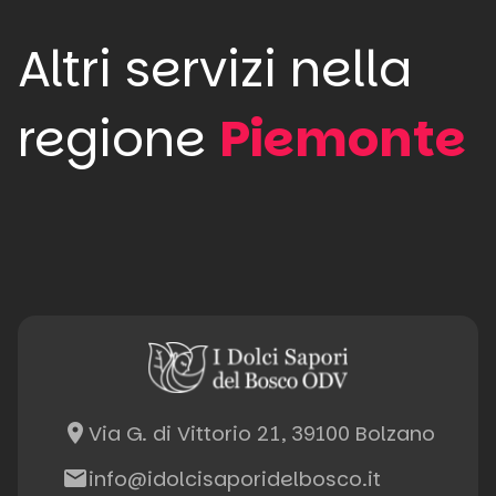
Altri servizi nella
regione
Piemonte
place
Via G. di Vittorio 21, 39100 Bolzano
email
info@idolcisaporidelbosco.it