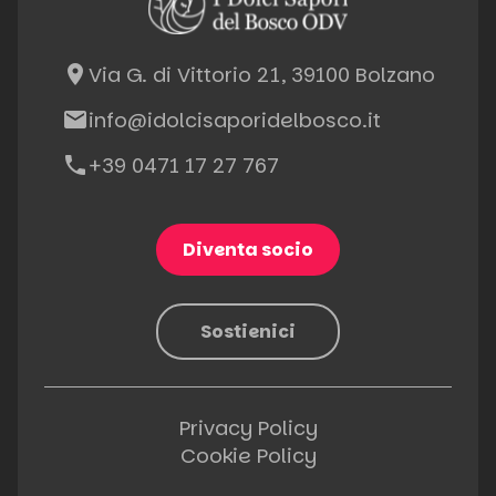
place
Via G. di Vittorio 21, 39100 Bolzano
email
info@idolcisaporidelbosco.it
phone
+39 0471 17 27 767
Diventa socio
Sostienici
Privacy Policy
Cookie Policy