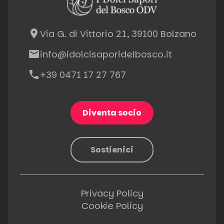
place
Via G. di Vittorio 21, 39100 Bolzano
email
info@idolcisaporidelbosco.it
phone
+39 0471 17 27 767
Diventa socio
Sostienici
Privacy Policy
Cookie Policy