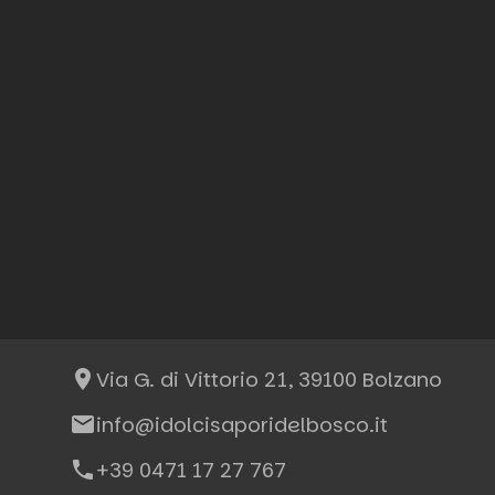
place
Via G. di Vittorio 21, 39100 Bolzano
email
info@idolcisaporidelbosco.it
phone
+39 0471 17 27 767