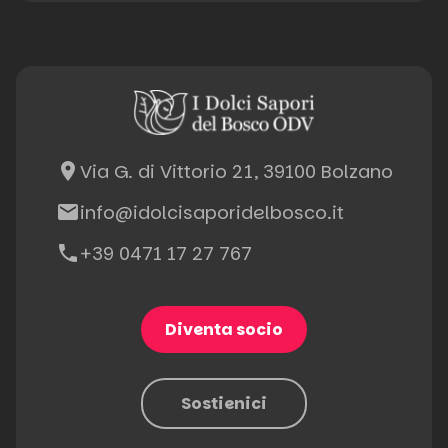
place
Via G. di Vittorio 21, 39100 Bolzano
email
info@idolcisaporidelbosco.it
phone
+39 0471 17 27 767
Diventa socio
Sostienici